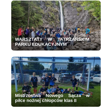
WARSZTATY W TATRZAŃSKIM
PARKU EDUKACYJNYM
Mistrzostwa Nowego Sącza w
piłce nożnej chłopców klas II