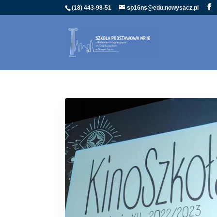
(18) 443-98-51
sp16ns@edu.nowysacz.pl