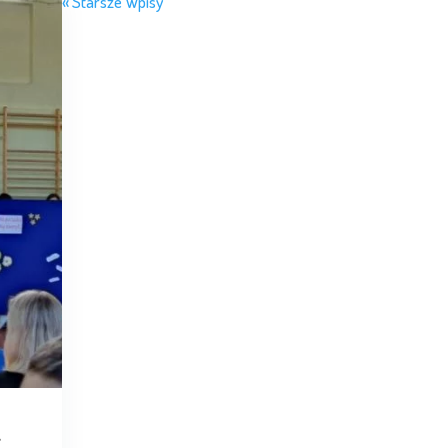
« Starsze Wpisy
a