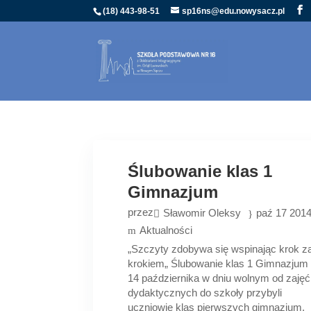
(18) 443-98-51
sp16ns@edu.nowysacz.pl
Ślubowanie klas 1
Gimnazjum
przez
Sławomir Oleksy
paź 17 201
Aktualności
„Szczyty zdobywa się wspinając krok z
krokiem„ Ślubowanie klas 1 Gimnazjum
14 października w dniu wolnym od zajęć
dydaktycznych do szkoły przybyli
uczniowie klas pierwszych gimnazjum,