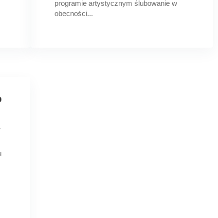
programie artystycznym ślubowanie w
obecności...
o
4
u