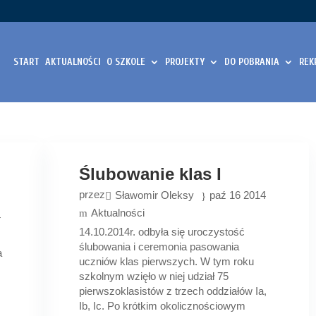
START
AKTUALNOŚCI
O SZKOLE
PROJEKTY
DO POBRANIA
REK
Ślubowanie klas I
przez
Sławomir Oleksy
paź 16 2014
Aktualności
4
14.10.2014r. odbyła się uroczystość
ślubowania i ceremonia pasowania
a
uczniów klas pierwszych. W tym roku
szkolnym wzięło w niej udział 75
pierwszoklasistów z trzech oddziałów Ia,
Ib, Ic. Po krótkim okolicznościowym