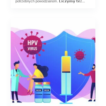
potrzebnych powodzianom. 𝗟𝗶𝗰𝘇𝘆𝗺𝘆 𝘁𝗲ż...