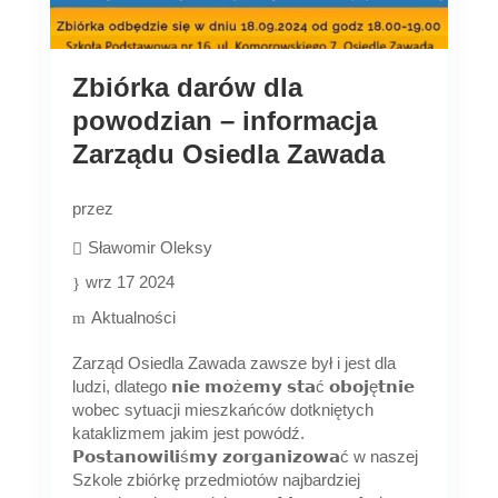
Zbiórka darów dla
powodzian – informacja
Zarządu Osiedla Zawada
przez
Sławomir Oleksy
wrz 17 2024
Aktualności
Zarząd Osiedla Zawada zawsze był i jest dla
ludzi, dlatego 𝗻𝗶𝗲 𝗺𝗼ż𝗲𝗺𝘆 𝘀𝘁𝗮ć 𝗼𝗯𝗼𝗷ę𝘁𝗻𝗶𝗲
wobec sytuacji mieszkańców dotkniętych
kataklizmem jakim jest powódź.
𝗣𝗼𝘀𝘁𝗮𝗻𝗼𝘄𝗶𝗹𝗶ś𝗺𝘆 𝘇𝗼𝗿𝗴𝗮𝗻𝗶𝘇𝗼𝘄𝗮ć w naszej
Szkole zbiórkę przedmiotów najbardziej