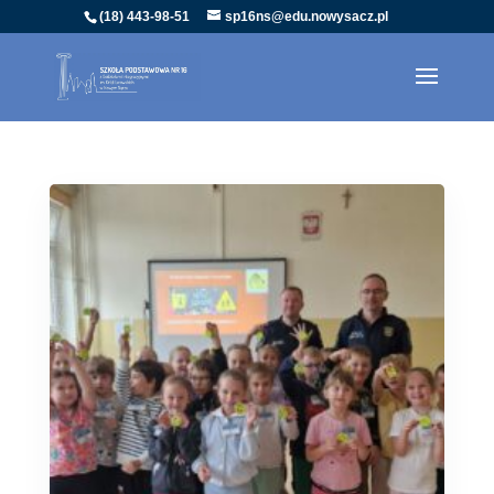
(18) 443-98-51
sp16ns@edu.nowysacz.pl