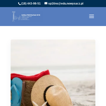
(18) 443-98-51
sp16ns@edu.nowysacz.pl