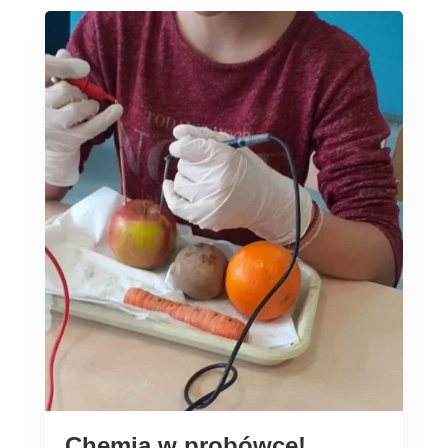
Chemia w probówce!