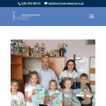
(18) 443-98-51
sp16ns@edu.nowysacz.pl