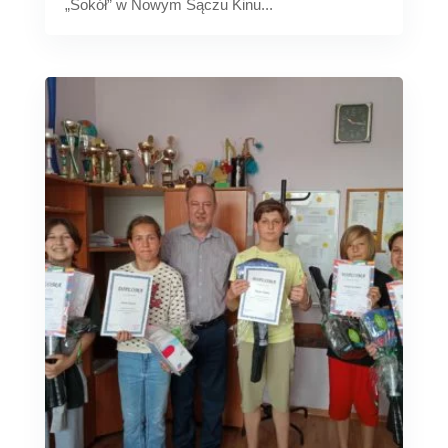
„Sokół” w Nowym Sączu Kinu...