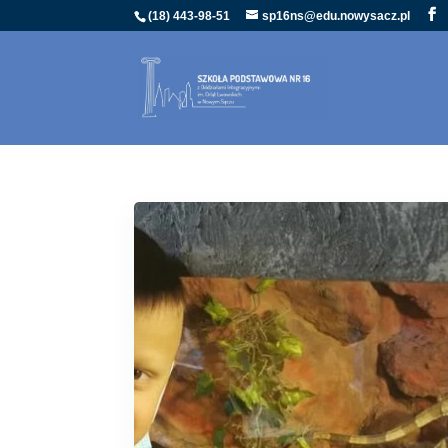
(18) 443-98-51
sp16ns@edu.nowysacz.pl