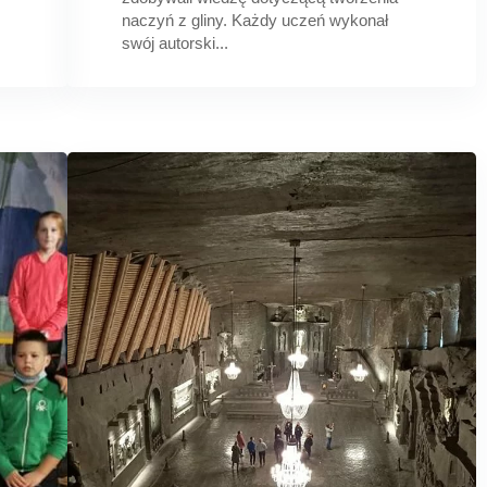
naczyń z gliny. Każdy uczeń wykonał
swój autorski...