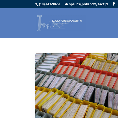
(18) 443-98-51
sp16ns@edu.nowysacz.pl