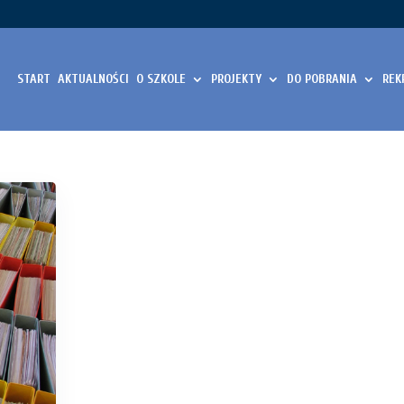
START
AKTUALNOŚCI
O SZKOLE
PROJEKTY
DO POBRANIA
REK