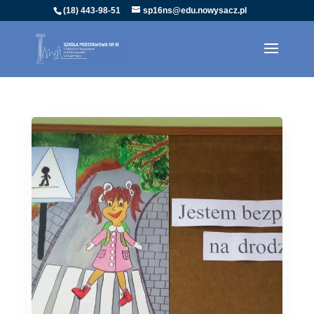
(18) 443-98-51
sp16ns@edu.nowysacz.pl