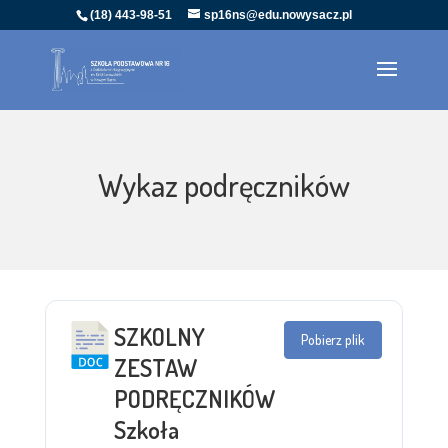
(18) 443-98-51
sp16ns@edu.nowysacz.pl
Wykaz podręczników
SZKOLNY
Pobierz plik
ZESTAW
PODRĘCZNIKÓW
Szkoła