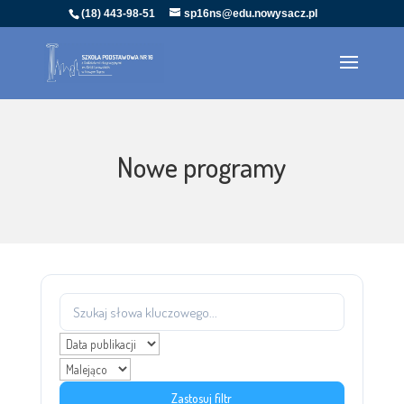
(18) 443-98-51
sp16ns@edu.nowysacz.pl
Nowe programy
Zastosuj filtr