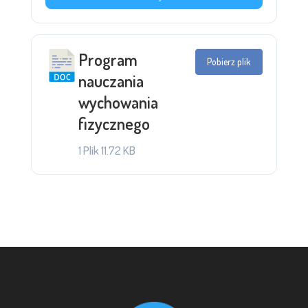
Program
Pobierz plik
nauczania
wychowania
fizycznego
1 Plik
11.72 KB