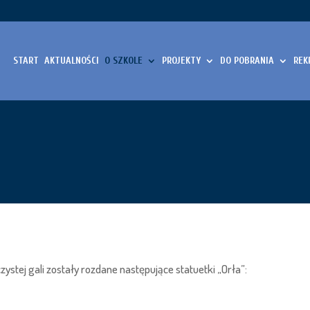
START
AKTUALNOŚCI
O SZKOLE
PROJEKTY
DO POBRANIA
REK
zystej gali zostały rozdane następujące statuetki „Orła”: