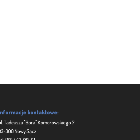
Informacje kontaktowe:
ul. Tadeusza "Bora" Komorowskiego 7
33-300 Nowy Sącz
tel. (18) 443-98-51