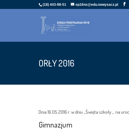
(18) 443-98-51
sp16ns@edu.nowysacz.pl
ORŁY 2016
Dnia 16.05.2016 r. w dniu „Święta szkoły „ na uroc
Gimnazjum