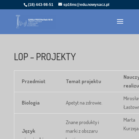
(18) 443-98-51
sp16ns@edu.nowysacz.pl
LOP – PROJEKTY
Nauczy
Przedmiot
Temat projektu
realiz
Mirosł
Biologia
Apetyt na zdrowie.
Łastow
Marta
Znane produkty i
Kurzeja
Język
marki z obszaru