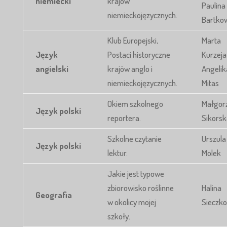
niemiecki
krajów
Paulina
niemieckojęzycznych.
Bartko
Klub Europejski,
Marta
Język
Postaci historyczne
Kurzeja
angielski
krajów anglo i
Angelik
niemieckojęzycznych.
Mitas
Okiem szkolnego
Małgor
Język polski
reportera.
Sikorsk
Szkolne czytanie
Urszula
Język polski
lektur.
Molek
Jakie jest typowe
zbiorowisko roślinne
Halina
Geografia
w okolicy mojej
Sieczko
szkoły.