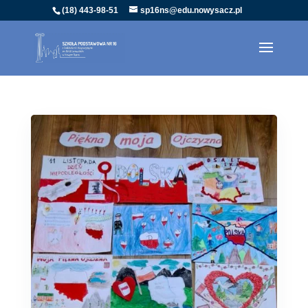
(18) 443-98-51
sp16ns@edu.nowysacz.pl