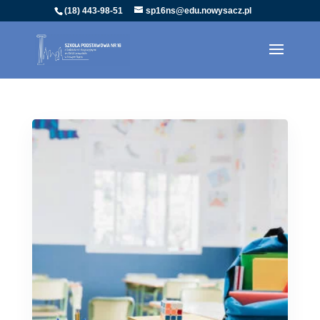
(18) 443-98-51
sp16ns@edu.nowysacz.pl