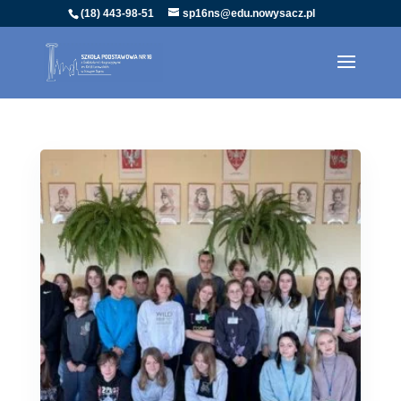
(18) 443-98-51
sp16ns@edu.nowysacz.pl