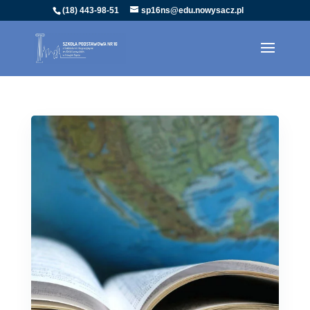
(18) 443-98-51
sp16ns@edu.nowysacz.pl