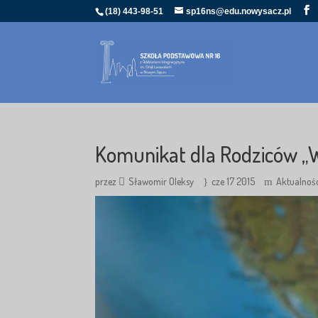
(18) 443-98-51
sp16ns@edu.nowysacz.pl
Komunikat dla Rodziców 
przez
Sławomir Oleksy
cze 17 2015
Aktualnoś