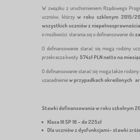
W związku z uruchomieniem Rządowego Progr
uczniów, którzy
w roku szklonym
2015/2
wszystkich uczniów z niepełnosprawności
o możliwości starania się o dofinansowanie do
z
O dofinansowanie starać się mogą rodziny uc
przekracza kwoty
574zł PLN netto na miesiąc
O dofinansowanie starać się mogą także rodzin
uzasadnienie
w przypadkach określonych art
Stawki dofinansowania w roku szkolnym 2
Klasa III SP 16 – do 225zł
Dla uczniów z dysfunkcjami– stawki zró