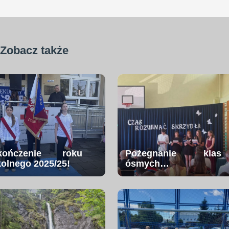
Zobacz także
kończenie roku
Pożegnanie klas
kolnego 2025/25!
ósmych…