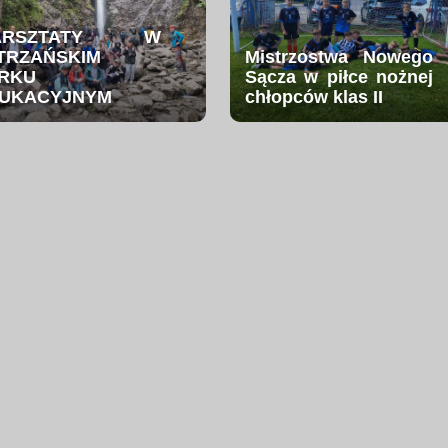
ARSZTATY W
TRZAŃSKIM
Mistrzostwa Nowego
RKU
Sącza w piłce nożnej
UKACYJNYM
chłopców klas II
.