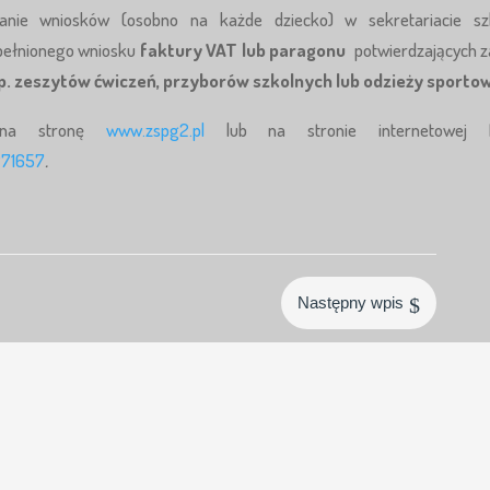
anie wniosków (osobno na każde dziecko) w sekretariacie szk
pełnionego wniosku
faktury VAT lub paragonu
potwierdzających 
p. zeszytów ćwiczeń, przyborów szkolnych lub odzieży sporto
m na stronę
www.zspg2.pl
lub na stronie internetowej 
2271657
.
$
Następny wpis