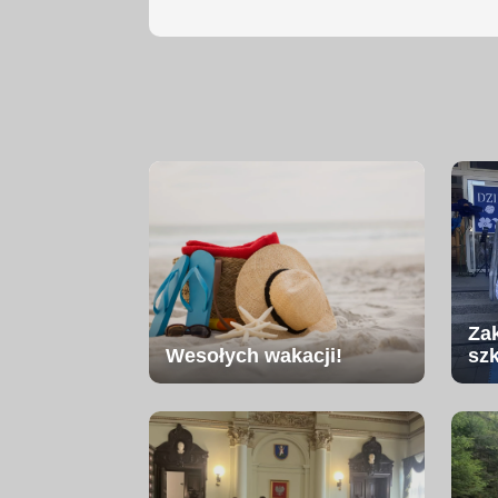
Za
Wesołych wakacji!
sz