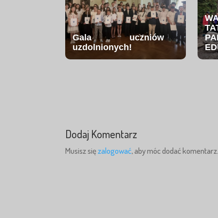
W
TA
Gala uczniów
PA
uzdolnionych!
ED
Dodaj Komentarz
Musisz się
zalogować
, aby móc dodać komentarz