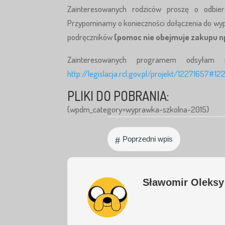
Zainteresowanych rodziców proszę o odbier
Przypominamy o konieczności dołączenia do wy
podręczników
(pomoc nie obejmuje zakupu n
Zainteresowanych programem odsyła
http://legislacja.rcl.gov.pl/projekt/12271657#1
PLIKI DO POBRANIA:
{wpdm_category=wyprawka-szkolna-2015}
#
Poprzedni wpis
Sławomir Oleksy