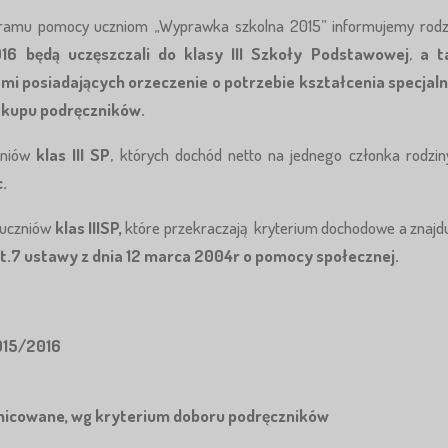
amu pomocy uczniom „Wyprawka szkolna 2015” informujemy rodz
016
będą uczęszczali do
klasy III Szkoły Podstawowej
,
a t
ami
posiadających orzeczenie o potrzebie kształcenia specjal
akupu podręczników.
zniów
klas III SP
, których dochód netto na jednego członka rodzin
.
y uczniów
klas IIISP,
które przekraczają kryterium dochodowe a znajd
.7 ustawy z dnia 12 marca 2004r o pomocy społecznej.
015/2016
żnicowane, wg kryterium doboru podręczników