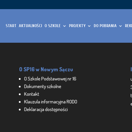
START
AKTUALNOŚCI
O SZKOLE
PROJEKTY
DO POBRANIA
REK
O SP16 w Nowym Sączu
O Szkole Podstawowej nr 16
Dokumenty szkolne
Kontakt
Klauzula informacyjna RODO
Deklaracja dostępności