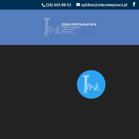
(18) 443-98-51
sp16ns@edu.nowysacz.pl