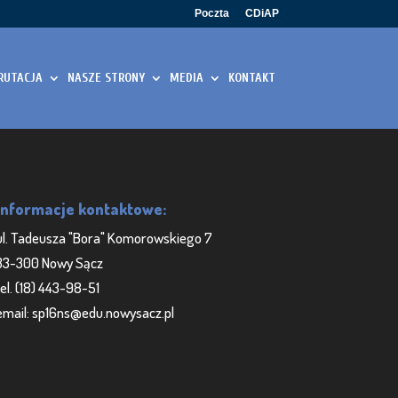
Poczta
CDiAP
RUTACJA
NASZE STRONY
MEDIA
KONTAKT
Informacje kontaktowe:
ul. Tadeusza "Bora" Komorowskiego 7
33-300 Nowy Sącz
tel. (18) 443-98-51
email: sp16ns@edu.nowysacz.pl