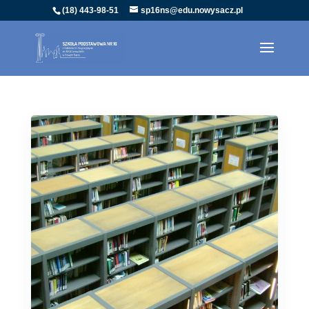
(18) 443-98-51
sp16ns@edu.nowysacz.pl