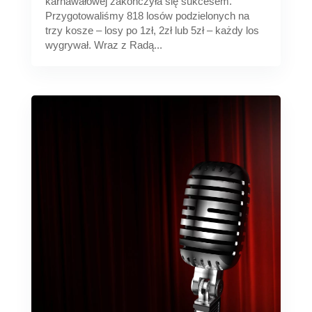
karnawałowej zakończyła się sukcesem.
Przygotowaliśmy 818 losów podzielonych na
trzy kosze – losy po 1zł, 2zł lub 5zł – każdy los
wygrywał. Wraz z Radą...