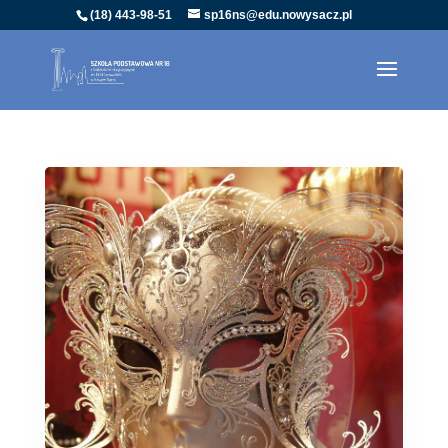
(18) 443-98-51
sp16ns@edu.nowysacz.pl