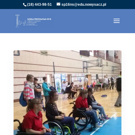
(18) 443-98-51
sp16ns@edu.nowysacz.pl