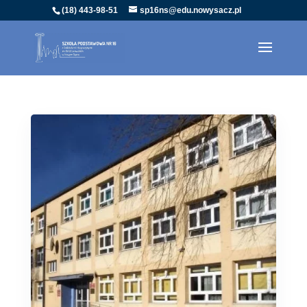
(18) 443-98-51
sp16ns@edu.nowysacz.pl