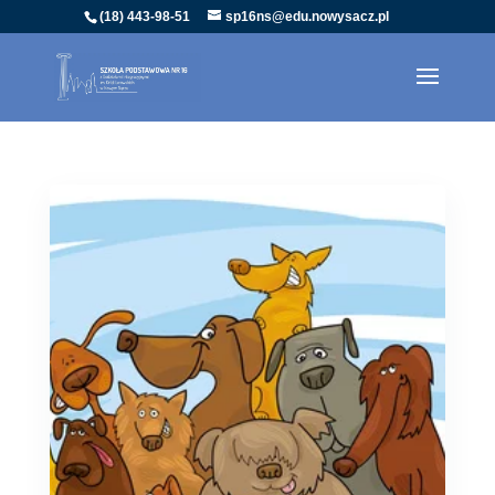
(18) 443-98-51
sp16ns@edu.nowysacz.pl