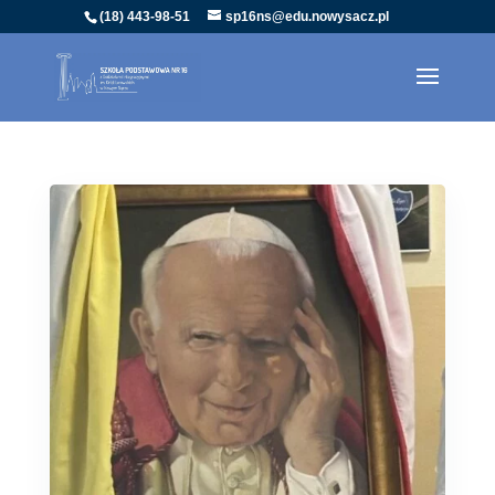
(18) 443-98-51
sp16ns@edu.nowysacz.pl