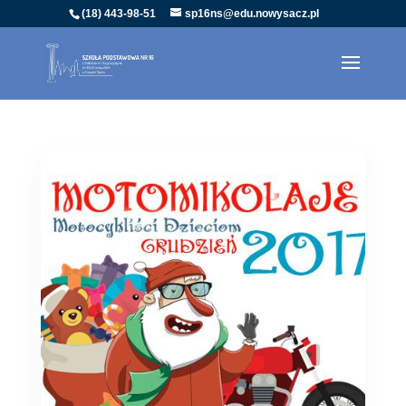
(18) 443-98-51
sp16ns@edu.nowysacz.pl