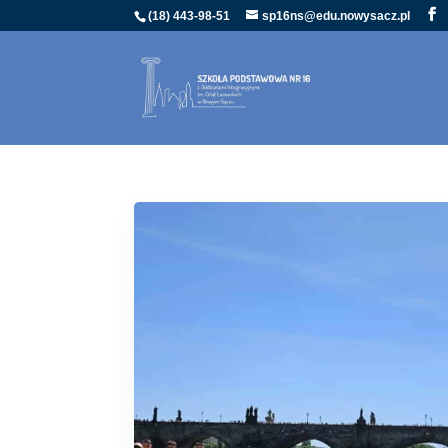
(18) 443-98-51
sp16ns@edu.nowysacz.pl