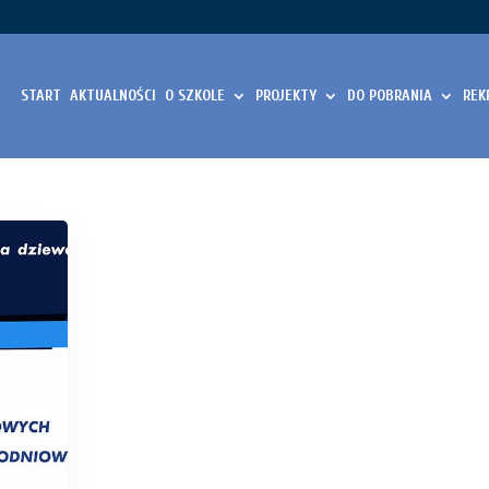
START
AKTUALNOŚCI
O SZKOLE
PROJEKTY
DO POBRANIA
REK