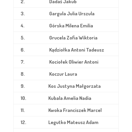
2.
Dadaś Jakub
3.
Gargula Julia Urszula
4.
Górska Milena Emilia
5.
Grucela Zofia Wiktoria
6.
Kądziołka Antoni Tadeusz
7.
Kociołek Oliwier Antoni
8.
Koczur Laura
9.
Kos Justyna Małgorzata
10.
Kubala Amelia Nadia
11.
Kwoka Franciszek Marcel
12.
Legutko Mateusz Adam