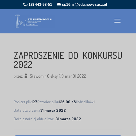
(18) 443-98-51
sp16ns@edu.nowysacz.pl
ZAPROSZENIE DO KONKURSU
2022
przez
Sławomir Oleksy
mar 31 2022
Pobierz plik
127
Rozmiar pliku
136.00 KB
Ilość plików
1
Data utworzenia
31 marca 2022
Data ostatniej aktualizacji
31 marca 2022