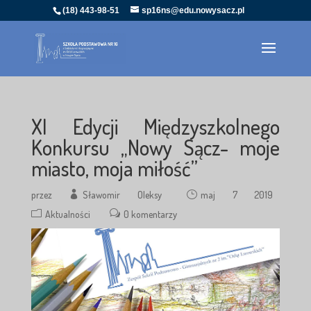
(18) 443-98-51
sp16ns@edu.nowysacz.pl
XI Edycji Międzyszkolnego
Konkursu „Nowy Sącz- moje
miasto, moja miłość”
przez
Sławomir Oleksy
maj 7 2019
Aktualności
0 komentarzy