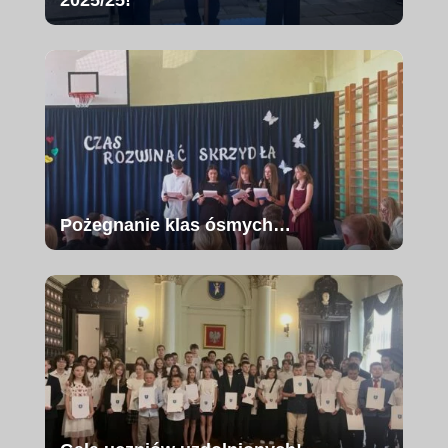
2025/25!
Pożegnanie klas ósmych…