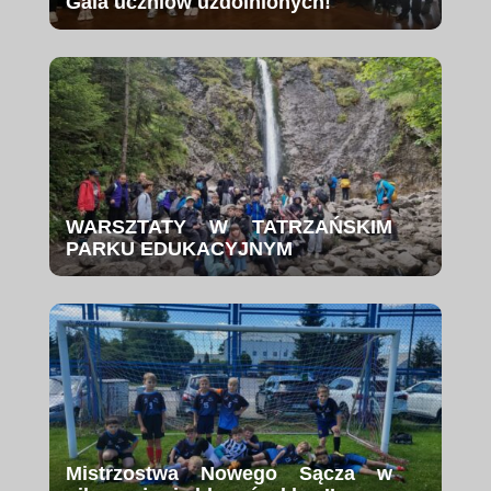
Gala uczniów uzdolnionych!
WARSZTATY W TATRZAŃSKIM
PARKU EDUKACYJNYM
Mistrzostwa Nowego Sącza w