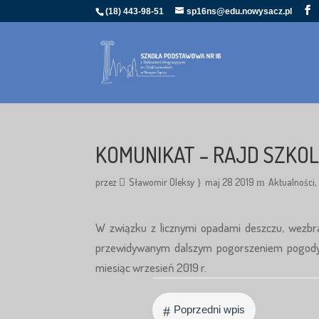
(18) 443-98-51
sp16ns@edu.nowysacz.pl
KOMUNIKAT – RAJD SZKO
przez
Sławomir Oleksy
maj 28 2019
Aktualności
W związku z licznymi opadami deszczu, wezbra
przewidywanym dalszym pogorszeniem pogody (b
miesiąc wrzesień 2019 r.
#
Poprzedni wpis