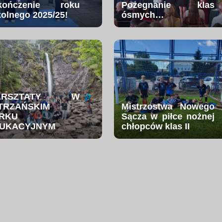
kończenie roku
Pożegnanie klas
kolnego 2025/25!
ósmych…
ARSZTATY W
TRZAŃSKIM
Mistrzostwa Nowego
RKU
Sącza w piłce nożnej
UKACYJNYM
chłopców klas II