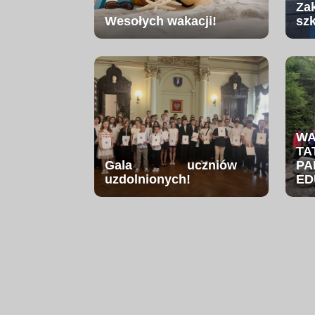
Za
Wesołych wakacji!
sz
W
TA
Gala uczniów
PA
uzdolnionych!
ED