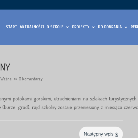
START
AKTUALNOŚCI
O SZKOLE
PROJEKTY
DO POBRANIA
REK
LNY
Ważne
0 komentarzy
nymi potokami górskimi, utrudnieniami na szlakach turystycznych
urze, grad), rajd szkolny zostaje przeniesiony z miesiąca czerw
$
Następny wpis