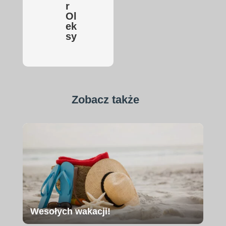
r
Ol
ek
sy
Zobacz także
Wesołych wakacji!