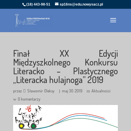
(18) 443-98-51
sp16ns@edu.nowysacz.pl
Finał XX Edycji
Międzyszkolnego Konkursu
Literacko – Plastycznego
„Literacka hulajnoga” 2019
przez
Sławomir Oleksy
maj 30 2019
Aktualności
0 komentarzy