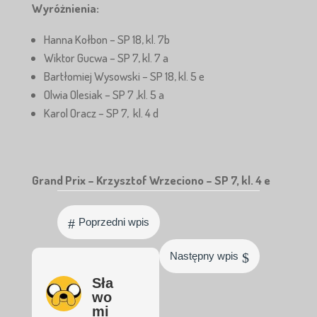
Wyróżnienia:
Hanna Kołbon – SP 18, kl. 7b
Wiktor Gucwa – SP 7, kl. 7 a
Bartłomiej Wysowski – SP 18, kl. 5 e
Olwia Olesiak – SP 7 ,kl. 5 a
Karol Oracz – SP 7, kl. 4 d
Grand Prix – Krzysztof Wrzeciono – SP 7, kl. 4 e
#
Poprzedni wpis
$
Następny wpis
Sła
wo
mi