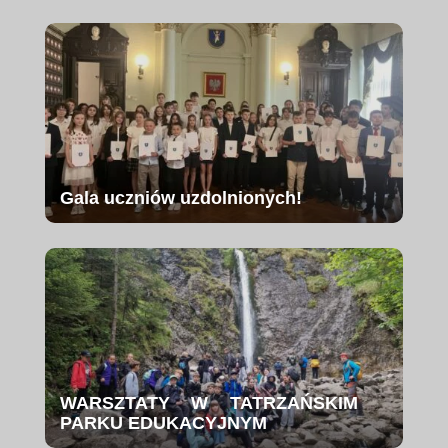
Gala uczniów uzdolnionych!
WARSZTATY W TATRZAŃSKIM
PARKU EDUKACYJNYM