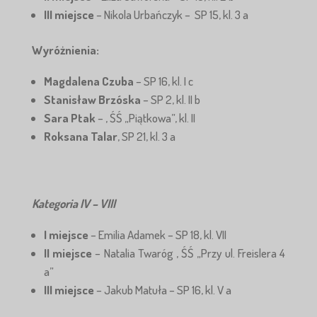
III miejsce
– Nikola Urbańczyk – SP 15, kl. 3 a
Wyróżnienia:
Magdalena Czuba
– SP 16, kl. I c
Stanisław Brzóska
– SP 2, kl. II b
Sara Ptak
– , ŚŚ „Piątkowa”, kl. II
Roksana Talar
, SP 21, kl. 3 a
Kategoria IV – VIII
I miejsce
– Emilia Adamek – SP 18, kl. VII
II miejsce
– Natalia Twaróg , ŚŚ „Przy ul. Freislera 4
a”
III miejsce
– Jakub Matuła – SP 16, kl. V a