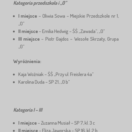
Kategoria przedszkola i „0”
I miejsce
– Oliwia Sowa – Miejskie Przedszkole nr 1,
„O”
II miejsce
– Emilia Hedwig – ŚŚ „Zawada”, „0”
III miejsce
– Piotr Gajdos – Wesołe Skrzaty, Grupa
„0”
Wyróżnienia:
Kaja Woźniak – ŚŚ „Przy ul. Freislera 4a”
Karolina Duda – SP 21, „0 b”
Kategoria I – III
I miejsce
– Zuzanna Musiał – SP 7, kl. 3 c
II miejsce
– Eliza Jaworska – SP 16, kl. 2 b