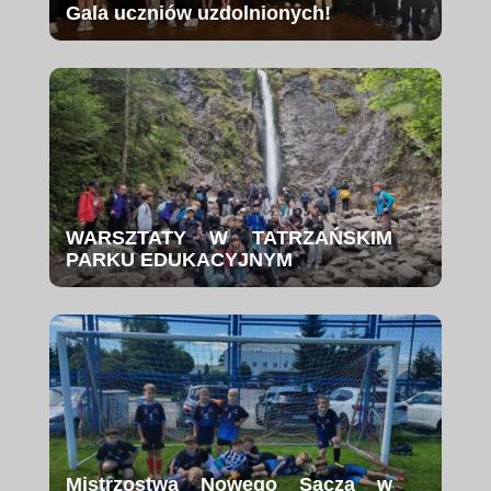
Gala uczniów uzdolnionych!
WARSZTATY W TATRZAŃSKIM
PARKU EDUKACYJNYM
Mistrzostwa Nowego Sącza w