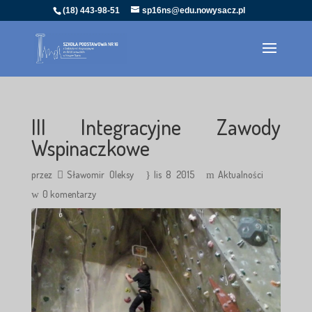
(18) 443-98-51
sp16ns@edu.nowysacz.pl
III Integracyjne Zawody
Wspinaczkowe
przez
Sławomir Oleksy
lis 8 2015
Aktualności
0 komentarzy