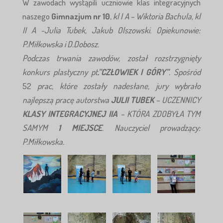
W zawodach wystąpili uczniowie klas integracyjnych
naszego
Gimnazjum nr 10
,
kl I A – Wiktoria Bachula, kl
II A -Julia Tubek, Jakub Olszowski. Opiekunowie:
P.Miłkowska i
D.Dobosz
.
Podczas trwania zawodów, został rozstrzygnięty
konkurs plastyczny pt
.”CZŁOWIEK I GÓRY”
. Spośród
52
prac, które zostały nadesłane, jury wybrało
najlepszą pracę autorstwa
JULII TUBEK
– UCZENNICY
KLASY INTEGRACYJNEJ IIA
– KTÓRA ZDOBYŁA TYM
SAMYM
1 MIEJSCE
. Nauczyciel prowadzący:
P.Miłkowska.