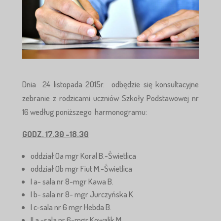
Dnia 24 listopada 2015r. odbędzie się konsultacyjne
zebranie z rodzicami uczniów Szkoły Podstawowej nr
16 według poniższego harmonogramu:
GODZ. 17.30 -18.30
oddział Oa mgr Koral B.-Świetlica
oddział Ob mgr Fiut M.-Świetlica
I a- sala nr 8-mgr Kawa B.
I b- sala nr 8- mgr Jurczyńska K.
I c-sala nr 6 mgr Hebda B.
II a -sala nr 6-mgr Kowalik M