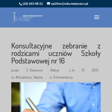
(18) 443-98-51
sp16ns@edu.nowysacz.pl
Konsultacyjne zebranie z
rodzicami uczniów Szkoły
Podstawowej nr 16
przez
Sławomir Oleksy
lis 13 2015
Aktualności
Ważne
0 komentarzy