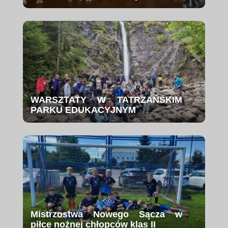
WARSZTATY W TATRZAŃSKIM
PARKU EDUKACYJNYM
Mistrzostwa Nowego Sącza w
piłce nożnej chłopców klas II