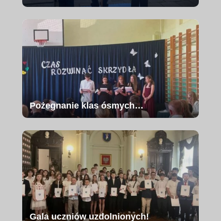
Pożegnanie klas ósmych…
Gala uczniów uzdolnionych!