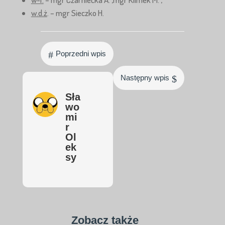
w.d.ż
. – mgr Sieczko H.
#
Poprzedni wpis
$
Następny wpis
Sła
wo
mi
r
Ol
ek
sy
Zobacz także