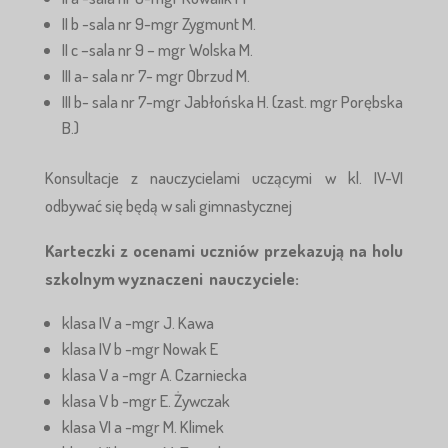
II b -sala nr 9-mgr Zygmunt M.
II c –sala nr 9 – mgr Wolska M.
III a- sala nr 7- mgr Obrzud M.
III b- sala nr 7-mgr Jabłońska H. (zast. mgr Porębska
B.)
Konsultacje z nauczycielami uczącymi w kl. IV-VI
odbywać się będą w sali gimnastycznej
Karteczki z ocenami uczniów przekazują na holu
szkolnym wyznaczeni nauczyciele:
klasa IV a -mgr J. Kawa
klasa IV b -mgr Nowak E
klasa V a -mgr A. Czarniecka
klasa V b -mgr E. Żywczak
klasa VI a -mgr M. Klimek