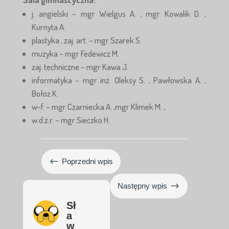
j. angielski – mgr Wielgus A. , mgr Kowalik D. ,
Kurnyta A.
plastyka , zaj. art. – mgr Szarek S.
muzyka – mgr Fedewicz M.
zaj. techniczne – mgr Kawa J.
informatyka – mgr inż. Oleksy S. , Pawłowska A. ,
Bołoz K.
w-f. – mgr Czarniecka A. ,mgr Klimek M. ,
w.d.ż.r. – mgr Sieczko H.
#
Poprzedni wpis
$
Następny wpis
Sł
a
w