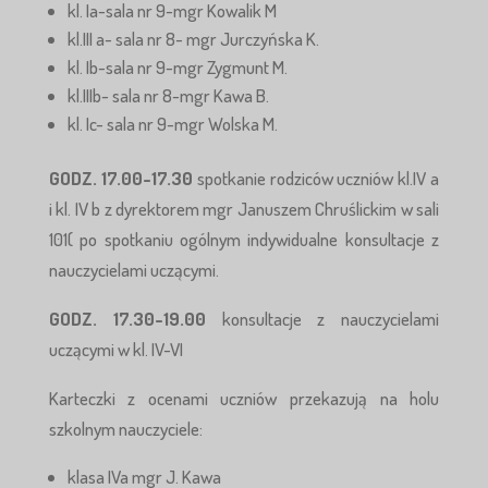
kl. Ia-sala nr 9-mgr Kowalik M
kl.III a- sala nr 8- mgr Jurczyńska K.
kl. Ib-sala nr 9-mgr Zygmunt M.
kl.IIIb- sala nr 8-mgr Kawa B.
kl. Ic- sala nr 9-mgr Wolska M.
GODZ. 17.00-17.30
spotkanie rodziców uczniów kl.IV a
i kl. IV b z dyrektorem mgr Januszem Chruślickim w sali
101( po spotkaniu ogólnym indywidualne konsultacje z
nauczycielami uczącymi.
GODZ. 17.30-19.00
konsultacje z nauczycielami
uczącymi w kl. IV-VI
Karteczki z ocenami uczniów przekazują na holu
szkolnym nauczyciele:
klasa IVa mgr J. Kawa