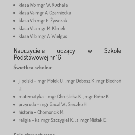
klasa IVb mgr W. Ruchała
klasa Va mgr A. Czarniecka
klasa V b mgr E. Żywczak
klasa VI a mgr M. Klimek
klasa VI b mgr A. Wielgus
Nauczyciele uczący w Szkole
Podstawowej nr 16
Świetlica szkolna:
j. polski – mgr Molek U. , mgr Dobosz K .mgr Biedroń
J.
matematyka – mgr Chruślicka K. , mgr Bołoz K.
przyroda – mgr Gacal W., Sieczko H.
historia – Chomoncik M.
religia – ks. mgr Szczygieł K. , s. mgr Miśtak E.
Sala gimnastyczna: