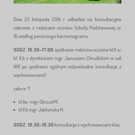
Dnia 25 listopada 2014 r odbędzie się konsultacyjne
zebranie z rodzicami uczniów Szkoły Podstawowej nr
16 według poniższego harmonogramu:
GODZ. 16.30-17.00
spotkanie rodziców uczniów kl.II a i
kl. II b z dyrektorem mgr Januszem Chruślickim w sali
101( po spotkaniu ogólnym indywidualne konsultacje z
wychowawcami)
sala nr 7
kl.IIa- mgr Obrzud M.
kl.II b mgr Jabłońska H.
GODZ. 16.30-18.30
konsultacje z wychowawcami klas: