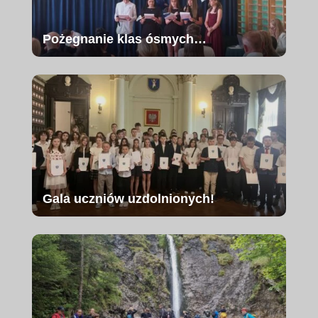
Pożegnanie klas ósmych…
Gala uczniów uzdolnionych!