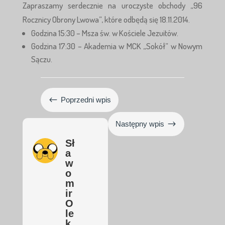
Zapraszamy serdecznie na uroczyste obchody „96
Rocznicy Obrony Lwowa”, które odbędą się 18.11.2014.
Godzina 15:30 – Msza św. w Kościele Jezuitów.
Godzina 17:30 – Akademia w MCK „Sokół” w Nowym
Sączu.
#
Poprzedni wpis
$
Następny wpis
Sł
a
w
o
m
ir
O
le
k