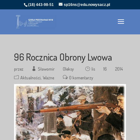
(18) 443-98-51
sp16ns@edu.nowysacz.pl
96 Rocznica Obrony Lwowa
przez
Sławomir Oleksy
lis 16 2014
Aktualności
Ważne
0 komentarzy