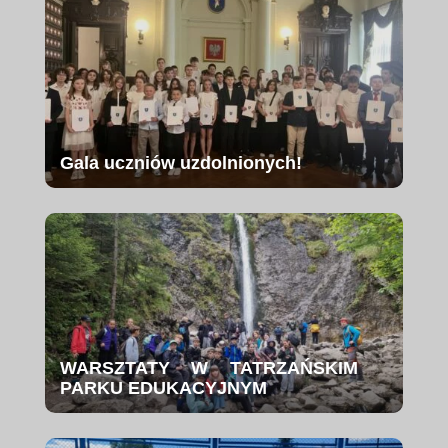
Gala uczniów uzdolnionych!
WARSZTATY W TATRZAŃSKIM
PARKU EDUKACYJNYM