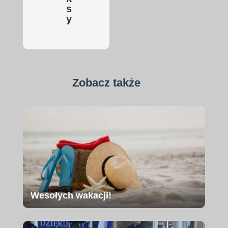
s
y
Zobacz także
Wesołych wakacji!