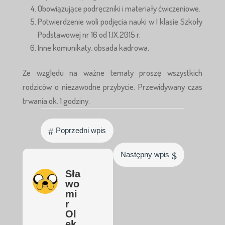
Obowiązujące podręczniki i materiały ćwiczeniowe.
Potwierdzenie woli podjęcia nauki w I klasie Szkoły
Podstawowej nr 16 od 1.IX.2015 r.
Inne komunikaty, obsada kadrowa.
Ze względu na ważne tematy proszę wszystkich
rodziców o niezawodne przybycie. Przewidywany czas
trwania ok. 1 godziny.
#
Poprzedni wpis
$
Następny wpis
Sła
wo
mi
r
Ol
ek