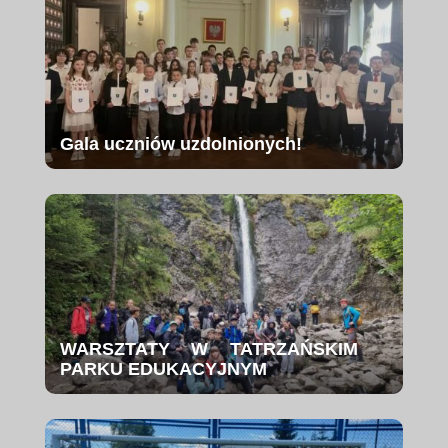
Gala uczniów uzdolnionych!
WARSZTATY W TATRZAŃSKIM
PARKU EDUKACYJNYM