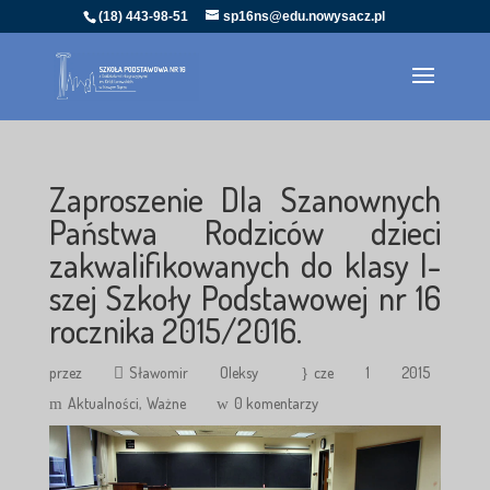
(18) 443-98-51
sp16ns@edu.nowysacz.pl
Zaproszenie Dla Szanownych
Państwa Rodziców dzieci
zakwalifikowanych do klasy I-
szej Szkoły Podstawowej nr 16
rocznika 2015/2016.
przez
Sławomir Oleksy
cze 1 2015
Aktualności
Ważne
0 komentarzy