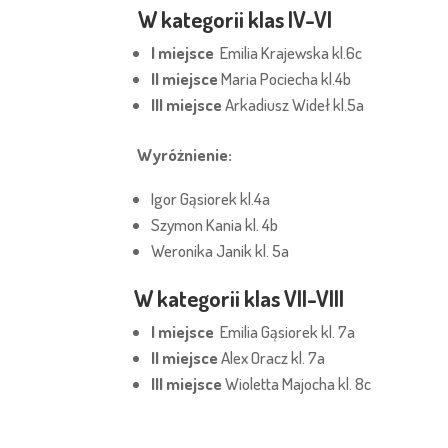
W kategorii klas IV-VI
I miejsce
Emilia Krajewska kl.6c
II miejsce
Maria Pociecha kl.4b
III miejsce
Arkadiusz Wideł kl.5a
Wyróżnienie:
Igor Gąsiorek kl.4a
Szymon Kania kl. 4b
Weronika Janik kl. 5a
W kategorii klas VII-VIII
I miejsce
Emilia Gąsiorek kl. 7a
II miejsce
Alex Oracz kl. 7a
III miejsce
Wioletta Majocha kl. 8c