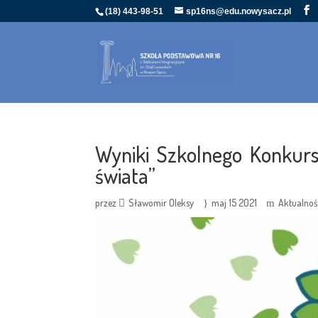
(18) 443-98-51
sp16ns@edu.nowysacz.pl
Wyniki Szkolnego Konkurs
świata”
przez
Sławomir Oleksy
maj 15 2021
Aktualnoś