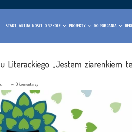
START
AKTUALNOŚCI
O SZKOLE
PROJEKTY
DO POBRANIA
REK
u Literackiego „Jestem ziarenkiem t
ci
0 komentarzy