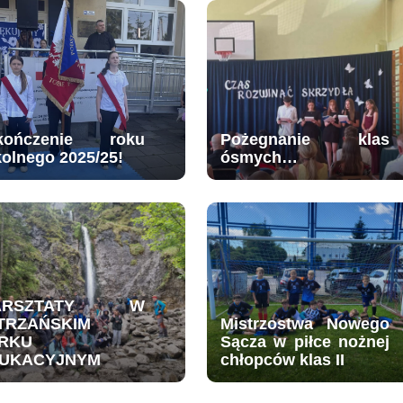
kończenie roku
Pożegnanie klas
kolnego 2025/25!
ósmych…
ARSZTATY W
TRZAŃSKIM
Mistrzostwa Nowego
RKU
Sącza w piłce nożnej
UKACYJNYM
chłopców klas II