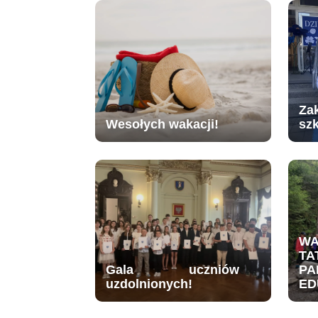
Za
Wesołych wakacji!
sz
W
TA
Gala uczniów
PA
uzdolnionych!
ED