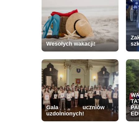
Za
Wesołych wakacji!
sz
W
TA
Gala uczniów
PA
uzdolnionych!
ED