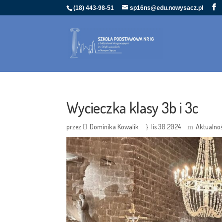
(18) 443-98-51
sp16ns@edu.nowysacz.pl
Wycieczka klasy 3b i 3c
przez
Dominika Kowalik
lis 30 2024
Aktualno