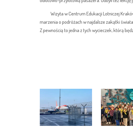
odlotowo-przylotową pasażera. Odbyli też lekcj
Wizyta w Centrum Edukacji Lotniczej Kraków A
marzenia o podróżach w najdalsze zakątki świata
Z pewnością to jedna z tych wycieczek, którą b