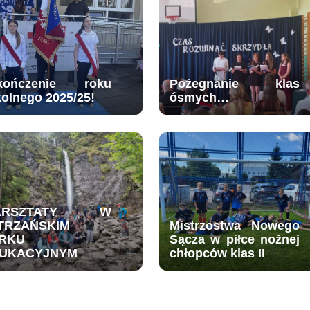
kończenie roku
Pożegnanie klas
kolnego 2025/25!
ósmych…
ARSZTATY W
TRZAŃSKIM
Mistrzostwa Nowego
RKU
Sącza w piłce nożnej
UKACYJNYM
chłopców klas II