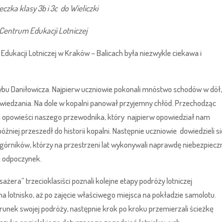
czka klasy 3b i 3c do Wieliczki
 Centrum Edukacji Lotniczej
Edukacji Lotniczej w Kraków – Balicach była niezwykle ciekawa i
 Daniłowicza. Najpierw uczniowie pokonali mnóstwo schodów w dół,
zwiedzania. Na dole w kopalni panował przyjemny chłód. Przechodząc
li opowieści naszego przewodnika, który najpierw opowiedział nam
niej przeszedł do historii kopalni. Następnie uczniowie dowiedzieli si
y górników, którzy na przestrzeni lat wykonywali naprawdę niebezpiecz
i odpoczynek.
ra” trzecioklasiści poznali kolejne etapy podróży lotniczej
 lotnisko, aż po zajęcie właściwego miejsca na pokładzie samolotu.
erunek swojej podróży, następnie krok po kroku przemierzali ścieżkę