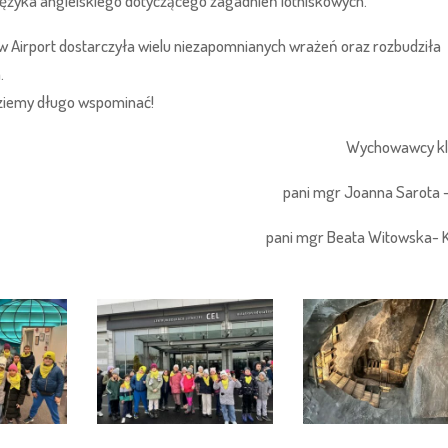
ę języka angielskiego dotyczącego zagadnień lotniskowych.
irport dostarczyła wielu niezapomnianych wrażeń oraz rozbudziła
.
ędziemy długo wspominać!
Wychowawcy klas II
pani mgr Joanna Sarota -Fili
pani mgr Beata Witowska- Ka