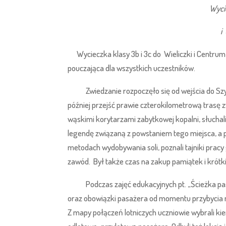
Wycie
i
Wycieczka klasy 3b i 3c do Wieliczki i Centrum 
pouczająca dla wszystkich uczestników.
Zwiedzanie rozpoczęło się od wejścia do Szybu
później przejść prawie czterokilometrową trasę 
wąskimi korytarzami zabytkowej kopalni, słucha
legendę związaną z powstaniem tego miejsca, a póź
metodach wydobywania soli, poznali tajniki prac
zawód. Był także czas na zakup pamiątek i krótk
Podczas zajęć edukacyjnych pt. „Ścieżka pasaże
oraz obowiązki pasażera od momentu przybycia na
Z mapy połączeń lotniczych uczniowie wybrali ki