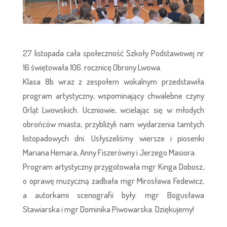
27 listopada cała społeczność Szkoły Podstawowej nr
16 świętowała 106. rocznicę Obrony Lwowa.
Klasa 8b wraz z zespołem wokalnym przedstawiła
program artystyczny, wspominający chwalebne czyny
Orląt Lwowskich. Uczniowie, wcielając się w młodych
obrońców miasta, przybliżyli nam wydarzenia tamtych
listopadowych dni. Usłyszeliśmy wiersze i piosenki
Mariana Hemara, Anny Fiszerówny i Jerzego Masiora.
Program artystyczny przygotowała mgr Kinga Dobosz,
o oprawę muzyczną zadbała mgr Mirosława Fedewicz,
a autorkami scenografii były: mgr Bogusława
Stawiarska i mgr Dominika Piwowarska. Dziękujemy!