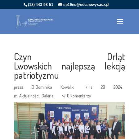
(18) 443-98-51
sp16ns@edu.nowysacz.pl
Czyn Orląt
Lwowskich najlepszą lekcją
patriotyzmu
przez
Dominika Kowalik
lis 28 2024
Aktualności
Galerie
0 komentarzy