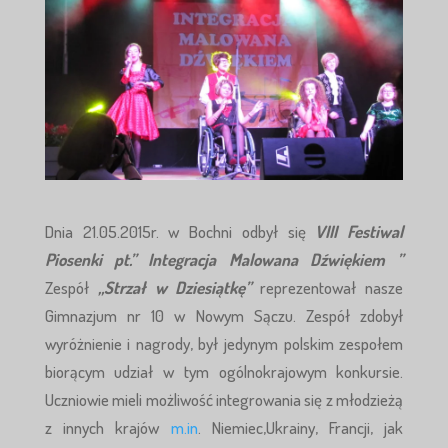
Dnia 21.05.2015r. w Bochni odbył się
VIII Festiwal
Piosenki pt.” Integracja Malowana Dźwiękiem ”
Zespół
„Strzał w Dziesiątkę”
reprezentował nasze
Gimnazjum nr 10 w Nowym Sączu. Zespół zdobył
wyróżnienie i nagrody, był jedynym polskim zespołem
biorącym udział w tym ogólnokrajowym konkursie.
Uczniowie mieli możliwość integrowania się z młodzieżą
z innych krajów
m.in
. Niemiec,Ukrainy, Francji, jak