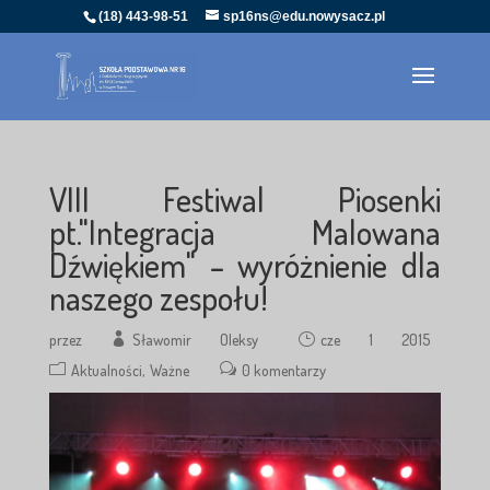
(18) 443-98-51
sp16ns@edu.nowysacz.pl
VIII Festiwal Piosenki
pt."Integracja Malowana
Dźwiękiem" – wyróżnienie dla
naszego zespołu!
przez
Sławomir Oleksy
cze 1 2015
Aktualności
Ważne
0 komentarzy