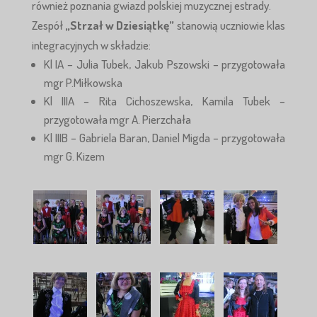
również poznania gwiazd polskiej muzycznej estrady.
Zespół
„Strzał w Dziesiątkę”
stanowią uczniowie klas
integracyjnych w składzie:
Kl IA – Julia Tubek, Jakub Pszowski – przygotowała
mgr P.Miłkowska
Kl IIIA – Rita Cichoszewska, Kamila Tubek –
przygotowała mgr A. Pierzchała
Kl IIIB – Gabriela Baran, Daniel Migda – przygotowała
mgr G. Kizem