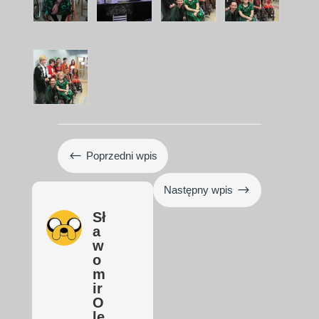
#
Poprzedni wpis
$
Następny wpis
Sł
a
w
o
m
ir
O
le