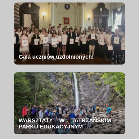
Gala uczniów uzdolnionych!
WARSZTATY W TATRZAŃSKIM
PARKU EDUKACYJNYM