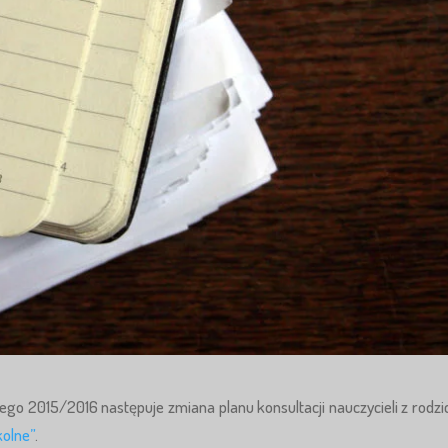
go 2015/2016 następuje zmiana planu konsultacji nauczycieli z rodzi
olne”
.