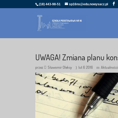
(18) 443-98-51
sp16ns@edu.nowysacz.pl
UWAGA! Zmiana planu konsu
przez
Sławomir Oleksy
lut 6 2016
Aktualnośc