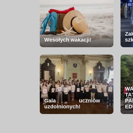
Za
Wesołych wakacji!
sz
W
TA
Gala uczniów
PA
uzdolnionych!
ED