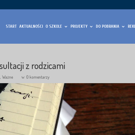
START
AKTUALNOŚCI
O SZKOLE
PROJEKTY
DO POBRANIA
REK
ltacji z rodzicami
i
Ważne
0 komentarzy