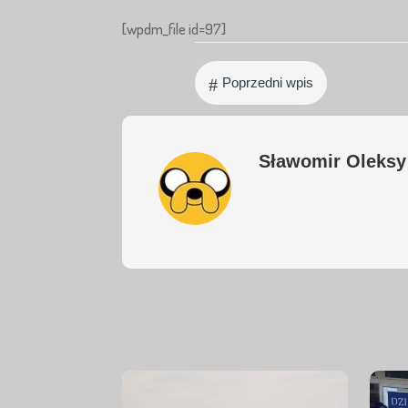
[wpdm_file id=97]
#
Poprzedni wpis
Sławomir Oleksy