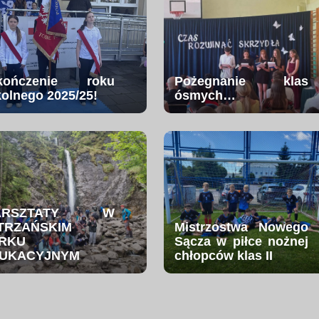
kończenie roku
Pożegnanie klas
kolnego 2025/25!
ósmych…
ARSZTATY W
TRZAŃSKIM
Mistrzostwa Nowego
RKU
Sącza w piłce nożnej
UKACYJNYM
chłopców klas II