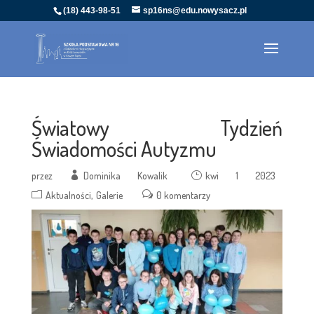
(18) 443-98-51
sp16ns@edu.nowysacz.pl
Światowy Tydzień
Świadomości Autyzmu
przez
Dominika Kowalik
kwi 1 2023
Aktualności
Galerie
0 komentarzy