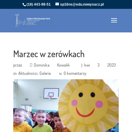
(18) 443-98-51
sp16ns@edu.nowysacz.pl
Marzec w zerówkach
przez
Dominika Kowalik
kwi 3 2023
Aktualności
Galerie
0 komentarzy