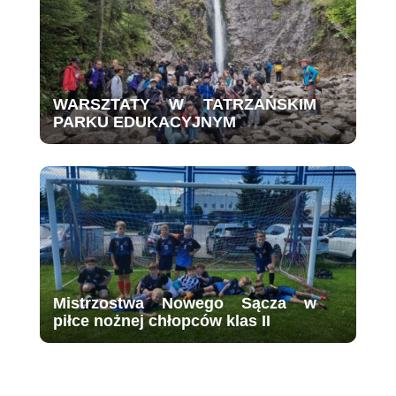
WARSZTATY W TATRZAŃSKIM
PARKU EDUKACYJNYM
Mistrzostwa Nowego Sącza w
piłce nożnej chłopców klas II