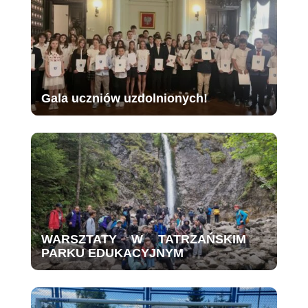
Gala uczniów uzdolnionych!
WARSZTATY W TATRZAŃSKIM
PARKU EDUKACYJNYM