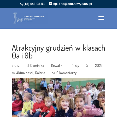
(18) 443-98-51
sp16ns@edu.nowysacz.pl
Atrakcyjny grudzień w klasach
0a i 0b
przez
Dominika Kowalik
sty 5 2023
Aktualności
Galerie
0 komentarzy