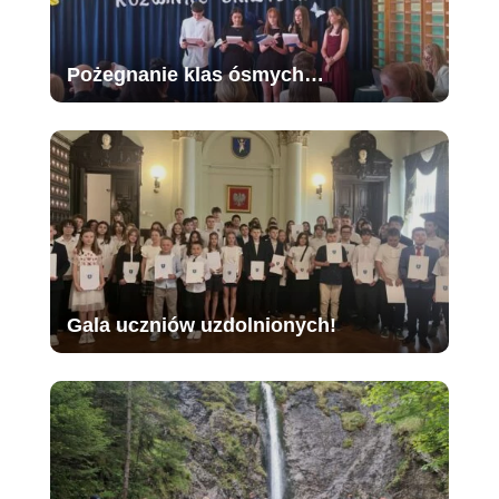
Pożegnanie klas ósmych…
Gala uczniów uzdolnionych!