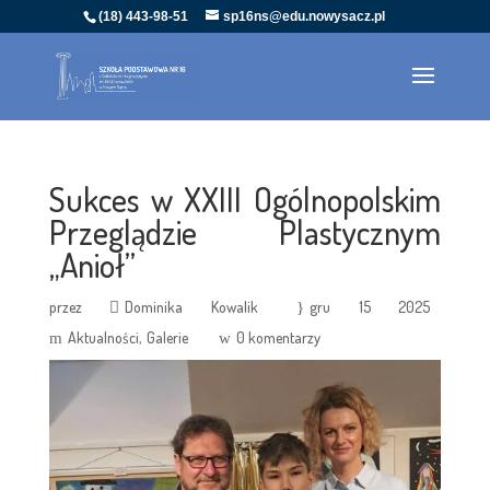
(18) 443-98-51
sp16ns@edu.nowysacz.pl
Sukces w XXIII Ogólnopolskim
Przeglądzie Plastycznym
„Anioł”
przez
Dominika Kowalik
gru 15 2025
Aktualności
Galerie
0 komentarzy