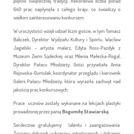
piękno świątecznej tradycji. Rekordowa liczba ponad
640 prac napłynęła z całego kraju, co świadczy o
wielkim zainteresowaniu konkursem.
W uroczystości wzięli udział liczni goście, w tym Tomasz
Baliczek, Dyrektor Wydziału Kultury i Sportu, Wacław
Jagielski – artysta malarz, Edyta Ross-Pazdyk z
Muzeum Ziemi Sądeckiej oraz Milenia Małecka-Rogal,
Dyrektor Pałacu Młodzieży. Gości przywitała Anna
Rejowska-Gumulak, koordynator przeglądu i kierownik
Galerii Pałacu Młodzieży, która wyraziła zachwyt nad
jakością prac konkursowych.
Prace uczniów zostały wykonane na lekcjach plastyki
prowadzonej przez panią
Bogumiłę Stawiarską
.
Serdecznie gratulujemy talentu i zaangażowania.
Życzymy dalszych sukcesów artystycznych i dalszego