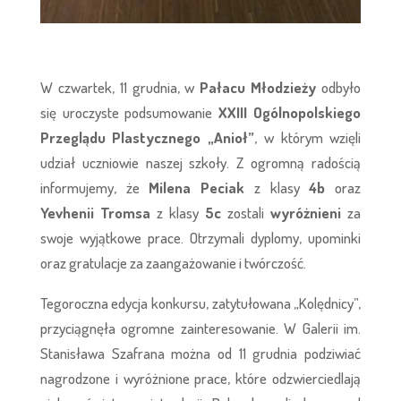
W czwartek, 11 grudnia, w
Pałacu Młodzieży
odbyło
się uroczyste podsumowanie
XXIII Ogólnopolskiego
Przeglądu Plastycznego „Anioł”
, w którym wzięli
udział uczniowie naszej szkoły. Z ogromną radością
informujemy, że
Milena Peciak
z klasy
4b
oraz
Yevhenii Tromsa
z klasy
5c
zostali
wyróżnieni
za
swoje wyjątkowe prace. Otrzymali dyplomy, upominki
oraz gratulacje za zaangażowanie i twórczość.
Tegoroczna edycja konkursu, zatytułowana „Kolędnicy”,
przyciągnęła ogromne zainteresowanie. W Galerii im.
Stanisława Szafrana można od 11 grudnia podziwiać
nagrodzone i wyróżnione prace, które odzwierciedlają