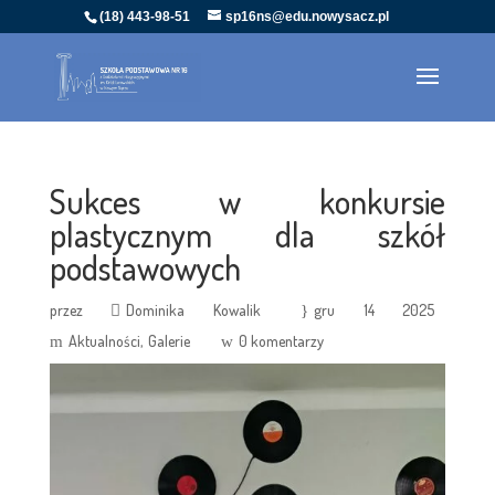
(18) 443-98-51
sp16ns@edu.nowysacz.pl
Sukces w konkursie
plastycznym dla szkół
podstawowych
przez
Dominika Kowalik
gru 14 2025
Aktualności
Galerie
0 komentarzy