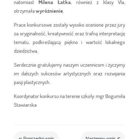
natomiast
Milena Łatka
, również z klasy VIa,
otrzymała
wyróżnienie
.
Prace konkursowe zostały wysoko ocenione przez jury
za oryginalność, kreatywność oraz trafną interpretację
tematu, podkreślającą piękno i wartość lokalnego
dziedzictwa.
Serdecznie gratulujemy naszym uczennicom i życzymy
im dalszych sukcesów artystycznych oraz rozwijania
pasji plastycznych.
Koordynator konkursu na terenie szkoły: mgr Bogumiła
Stawiarska
#
$
Poprzedni wpis
Następny wpis