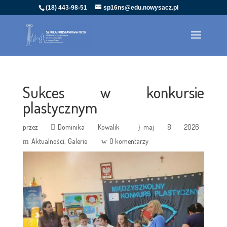
(18) 443-98-51
sp16ns@edu.nowysacz.pl
Sukces w konkursie
plastycznym
przez
Dominika Kowalik
maj 8 2026
Aktualności
Galerie
0 komentarzy